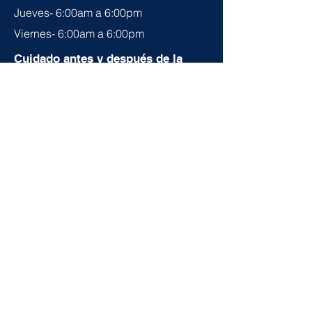
Jueves- 6:00am a 6:00pm
Viernes- 6:00am a 6:00pm
Cuidado antes y después de la
escuela
Transporte
Nos complace anunciar que nuestra
academia actualmente brinda
servicios de transporte para el
cuidado antes y después de la
escuela a los estudiantes inscritos en
las escuelas primarias Millmont y
Tyson Schoener. Comuníquese con
nosotros al
610.340.3561
para
determinar la disponibilidad.
Stepping Stones Academy-Reading, LLC